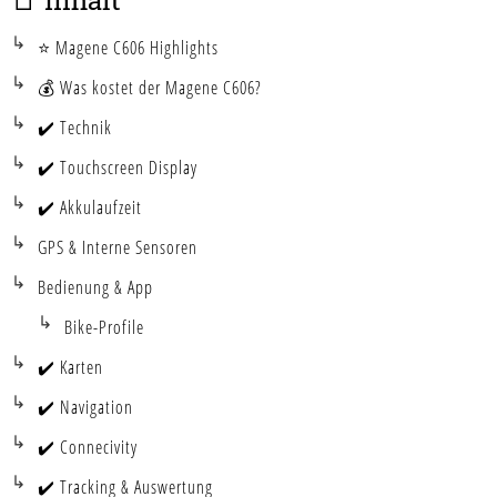
📑 Inhalt
⭐ Magene C606 Highlights
💰 Was kostet der Magene C606?
✔️ Technik
✔️ Touchscreen Display
✔️ Akkulaufzeit
GPS & Interne Sensoren
Bedienung & App
Bike-Profile
✔️ Karten
✔️ Navigation
✔️ Connecivity
✔️ Tracking & Auswertung