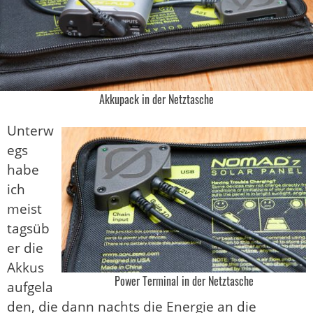
Akkupack in der Netztasche
Unterw
egs
habe
ich
meist
tagsüb
er die
Akkus
Power Terminal in der Netztasche
aufgela
den, die dann nachts die Energie an die