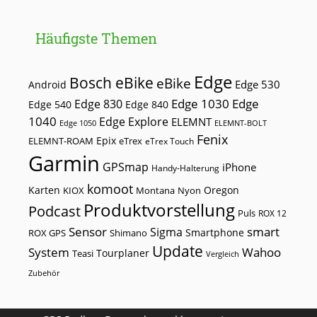
Häufigste Themen
Edge
Bosch eBike
eBike
Edge 530
Android
Edge 1030
Edge
Edge 830
Edge 540
Edge 840
1040
Edge Explore
ELEMNT
Edge 1050
ELEMNT-BOLT
Fenix
Epix
ELEMNT-ROAM
eTrex
eTrex Touch
Garmin
GPSmap
iPhone
Handy-Halterung
komoot
Karten
Oregon
KIOX
Montana
Nyon
Produktvorstellung
Podcast
Puls
ROX 12
Sensor
smart
Sigma
Smartphone
ROX GPS
Shimano
Update
Wahoo
System
Tourplaner
Teasi
Vergleich
Zubehör