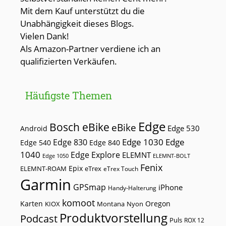
Mit dem Kauf unterstützt du die
Unabhängigkeit dieses Blogs.
Vielen Dank!
Als Amazon-Partner verdiene ich an
qualifizierten Verkäufen.
Häufigste Themen
Edge
Bosch eBike
eBike
Edge 530
Android
Edge 1030
Edge
Edge 830
Edge 540
Edge 840
1040
Edge Explore
ELEMNT
Edge 1050
ELEMNT-BOLT
Fenix
Epix
ELEMNT-ROAM
eTrex
eTrex Touch
Garmin
GPSmap
iPhone
Handy-Halterung
komoot
Karten
Oregon
KIOX
Montana
Nyon
Produktvorstellung
Podcast
Puls
ROX 12