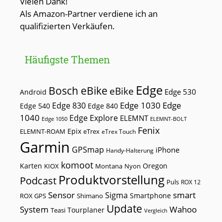
Vielen Dank!
Als Amazon-Partner verdiene ich an
qualifizierten Verkäufen.
Häufigste Themen
Edge
Bosch eBike
eBike
Edge 530
Android
Edge 1030
Edge
Edge 830
Edge 540
Edge 840
1040
Edge Explore
ELEMNT
Edge 1050
ELEMNT-BOLT
Fenix
Epix
ELEMNT-ROAM
eTrex
eTrex Touch
Garmin
GPSmap
iPhone
Handy-Halterung
komoot
Karten
Oregon
KIOX
Montana
Nyon
Produktvorstellung
Podcast
Puls
ROX 12
Sensor
smart
Sigma
Smartphone
ROX GPS
Shimano
Update
Wahoo
System
Tourplaner
Teasi
Vergleich