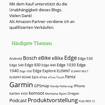
Mit dem Kauf unterstützt du die
Unabhängigkeit dieses Blogs.
Vielen Dank!
Als Amazon-Partner verdiene ich an
qualifizierten Verkäufen.
Häufigste Themen
Edge
Bosch eBike
eBike
Edge 530
Android
Edge 1030
Edge
Edge 830
Edge 540
Edge 840
1040
Edge Explore
ELEMNT
Edge 1050
ELEMNT-BOLT
Fenix
Epix
ELEMNT-ROAM
eTrex
eTrex Touch
Garmin
GPSmap
iPhone
Handy-Halterung
komoot
Karten
Oregon
KIOX
Montana
Nyon
Produktvorstellung
Podcast
Puls
ROX 12