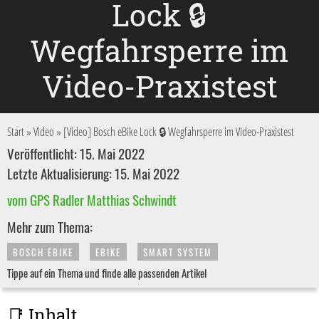
Lock 🔒
Wegfahrsperre im
Video-Praxistest
Start
»
Video
»
[Video] Bosch eBike Lock 🔒 Wegfahrsperre im Video-Praxistest
Veröffentlicht: 15. Mai 2022
Letzte Aktualisierung: 15. Mai 2022
vom GPS Radler Matthias Schwindt
Mehr zum Thema:
BOSCH EBIKE
EBIKE
SMART SYSTEM
Tippe auf ein Thema und finde alle passenden Artikel
📑 Inhalt