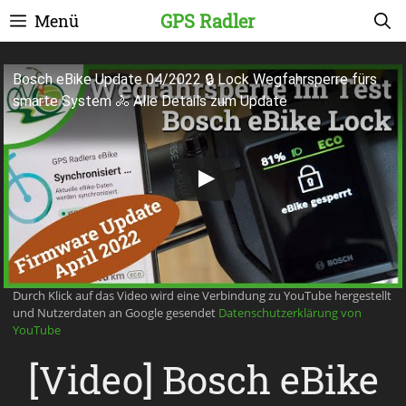
Zum
GPS Radler
Menü
Inhalt
springen
Bosch eBike Update 04/2022 🔒 Lock Wegfahrsperre fürs
smarte System 🚴 Alle Details zum Update
Durch Klick auf das Video wird eine Verbindung zu YouTube hergestellt
und Nutzerdaten an Google gesendet
Datenschutzerklärung von
YouTube
[Video] Bosch eBike