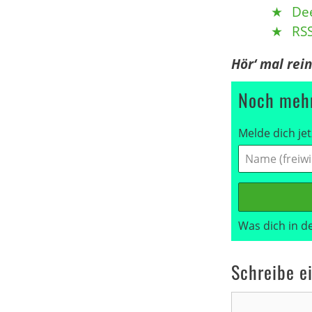
De
RS
Hör‘ mal rei
Noch mehr
Melde dich jet
Was dich in d
Schreibe e
Kommentar