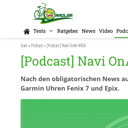
Zum
Inhalt
springen
Home
Tests
Ratgeber
News
Video
Podc
Start
»
Podcast
»
[Podcast] Navi OnAir #054
[Podcast] Navi On
Nach den obligatorischen News au
Garmin Uhren Fenix 7 und Epix.