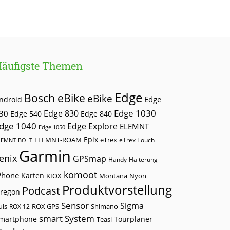
Häufigste Themen
Edge
Bosch eBike
eBike
Edge
ndroid
Edge 1030
30
Edge 830
Edge 540
Edge 840
dge 1040
Edge Explore
ELEMNT
Edge 1050
Epix
ELEMNT-ROAM
eTrex
eTrex Touch
LEMNT-BOLT
Garmin
enix
GPSmap
Handy-Halterung
komoot
Phone
Karten
KIOX
Montana
Nyon
Produktvorstellung
Podcast
regon
Sensor
Sigma
uls
ROX GPS
ROX 12
Shimano
smart System
martphone
Tourplaner
Teasi