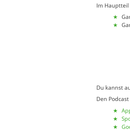
Im Hauptteil
Gar
Ga
Du kannst a
Den Podcast 
App
Spo
Go