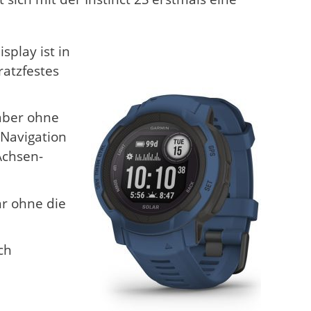
splay ist in
ratzfestes
aber ohne
 Navigation
Achsen-
hr ohne die
ch