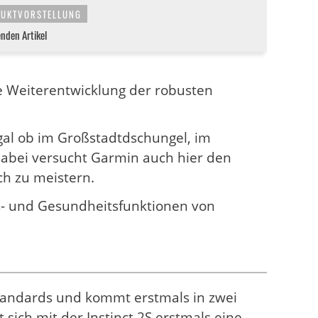
UKTVORSTELLUNG
enden Artikel
ie Weiterentwicklung der robusten
egal ob im Großstadtdschungel, im
Dabei versucht Garmin auch hier den
ch zu meistern.
ss- und Gesundheitsfunktionen von
 Standards und kommt erstmals in zwei
sich mit der Instinct 2S erstmals eine