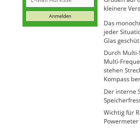
kleinere Ver
Anmelden
Das monochro
jeder Situat
Glas geschüt
Durch Multi
Multi-Frequen
stehen Strec
Kompass ber
Der interne S
Speicherfres
Wichtig für 
Powermeter 