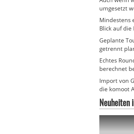
Auch wenn wi
umgesetzt wu
Mindestens e
Blick auf di
Geplante Tou
getrennt pla
Echtes Round
berechnet 
Import von 
die komoot 
Neuheiten 