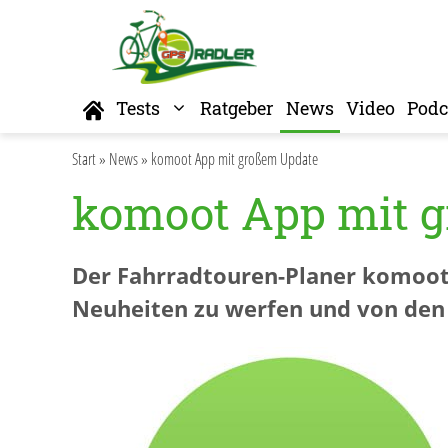
Zum
Inhalt
springen
Home
Tests
Ratgeber
News
Video
Podc
Start
»
News
»
komoot App mit großem Update
komoot App mit 
Der Fahrradtouren-Planer komoot
Neuheiten zu werfen und von den 