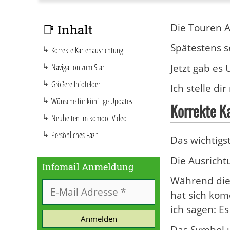
Die Touren A
📑 Inhalt
Spätestens 
Korrekte Kartenausrichtung
Jetzt gab es 
Navigation zum Start
Größere Infofelder
Ich stelle d
Wünsche für künftige Updates
Korrekte K
Neuheiten im komoot Video
Persönliches Fazit
Das wichtigs
Die Ausrichtu
Infomail Anmeldung
Während dies
hat sich kom
ich sagen: Es
Anmelden
Das Symbol u