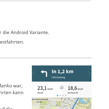
r die Android Variante.
estfahrten.
Manko war,
ahrten kann
uf die