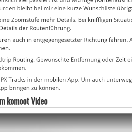
rklich viel passiert ist und wichtige (Kartenausri
rden bleibt bei mir eine kurze Wunschliste übrig
ine Zoomstufe mehr Details. Bei kniffligen Situa
e Details der Routenführung.
ren auch in entgegengesetzter Richtung fahren.
nen.
trip Routing. Gewünschte Entfernung oder Zeit 
bekommen.
GPX Tracks in der mobilen App. Um auch unterweg
App bringen zu können.
im komoot Video